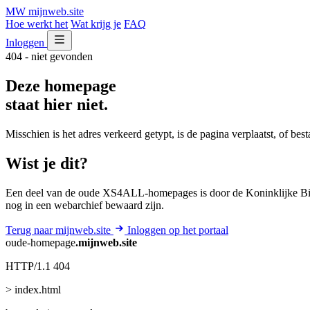
MW
mijnweb
.site
Hoe werkt het
Wat krijg je
FAQ
Inloggen
404 - niet gevonden
Deze homepage
staat hier niet.
Misschien is het adres verkeerd getypt, is de pagina verplaatst, of be
Wist je dit?
Een deel van de oude XS4ALL-homepages is door de Koninklijke Bib
nog in een webarchief bewaard zijn.
Terug naar mijnweb.site
Inloggen op het portaal
oude-homepage
.mijnweb.site
HTTP/1.1 404
> index.html